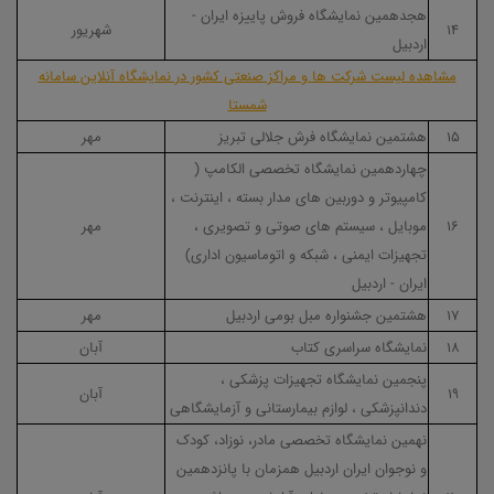
هجدهمین نمایشگاه فروش پاییزه ایران -
۱۴
شهریور
اردبیل
مشاهده لیست شرکت ها و مراکز صنعتی کشور در نمایشگاه آنلاین سامانه
شمستا
۱۵
هشتمین نمایشگاه فرش جلالی تبریز
مهر
چهاردهمین نمایشگاه تخصصی الکامپ (
کامپیوتر و دوربین های مدار بسته ، اینترنت ،
۱۶
موبایل ، سیستم های صوتی و تصویری ،
مهر
تجهیزات ایمنی ، شبکه و اتوماسیون اداری)
ایران - اردبیل
۱۷
هشتمین جشنواره مبل بومی اردبیل
مهر
۱۸
نمایشگاه سراسری کتاب
آبان
پنجمین نمایشگاه تجهیزات پزشکی ،
۱۹
آبان
دندانپزشکی ، لوازم بیمارستانی و آزمایشگاهی
نهمین نمایشگاه تخصصی مادر، نوزاد، کودک
و نوجوان ایران اردبیل همزمان با پانزدهمین