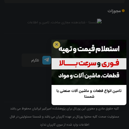
مجوزات
شبکه های اجتماعی
✕
اینستاگرام
لینکدین
تلگرام
آپارات
تامین انواع قطعات و ماشین آلات صنعتی با
شمستا
کلیه حقوق مادی و معنوی این پورتال برای پژوهشکده امیرکبیر ایرانیان محفوظ می باشد
مسئولیت صحت کلیه محتوا پورتال بر عهده کاربران می باشد و شمستا مسئولیتی در قبال
اطلاعات وارد شده از سوی کاربران ندارد