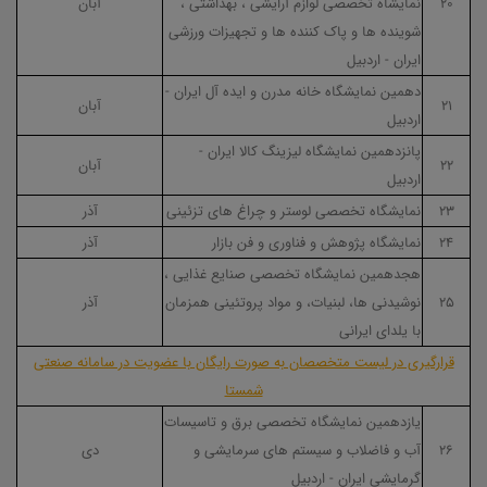
۲۰
نمایشاه تخصصی لوازم آرایشی ، بهداشتی ،
آبان
شوینده ها و پاک کننده ها و تجهیزات ورزشی
ایران - اردبیل
دهمین نمایشگاه خانه مدرن و ایده آل ایران -
۲۱
آبان
اردبیل
پانزدهمین نمایشگاه لیزینگ کالا ایران -
۲۲
آبان
اردبیل
۲۳
نمایشگاه تخصصی لوستر و چراغ های تزئینی
آذر
۲۴
نمایشگاه پژوهش و فناوری و فن بازار
آذر
هجدهمین نمایشگاه تخصصی صنایع غذایی ،
۲۵
نوشیدنی ها، لبنیات، و مواد پروتئینی همزمان
آذر
با یلدای ایرانی
قرارگیری در لیست متخصصان به صورت رایگان با عضویت در سامانه صنعتی
شمستا
یازدهمین نمایشگاه تخصصی برق و تاسیسات
۲۶
آب و فاضلاب و سیستم های سرمایشی و
دی
گرمایشی ایران - اردبیل