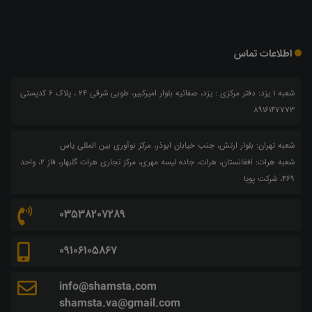
اطلاعات تماس
شعبه 1 یزد: دفتر مرکزی : یزد، صفائیه بلوار امیرکبیر، طوبی شرقی 24 ، پلاک 6 کدپستی
8916147773
شعبه تهران: بلوار ارتش، جنب خیابان ابوذر، مرکز نوآوری بین المللی یاس
شعبه هرات: افغانستان، هرات، جاده لیسه مهری، مرکز تجاری هرات گلبهار، فاز ۲، واحد
۴۶۹، شرکت پویا
03538207289
09106105867
info@shamsta.com
shamsta.va@gmail.com