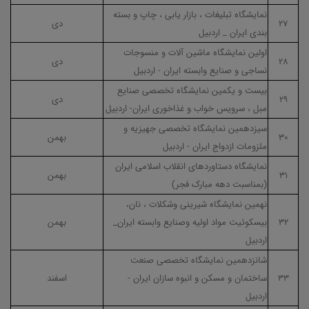
نمایشگاه تبلیغات ، بازار یابی ، چاپ و بسته
۲۷
دی
بندی ایران _ اردبیل
اولین نمایشگاه ماشین آلات و منسوجات
۲۸
دی
نساجی و صنایع وابسته ایران - اردبیل
بیست و یکمین نمایشگاه تخصصی صنایع
۲۹
دی
مبل ، سرویس خواب و غذاخوری ایران- اردبیل
سیزدهمین نمایشگاه تخصصی جهیزیه و
۳۰
بهمن
ملزومات ازدواج ایران - اردبیل
نمایشگاه دستاوردهای انقلاب اسلامی ایران
۳۱
بهمن
(بمناسبت دهه مبارک فجر)
نهمین نمایشگاه شیرینی وشکلات ، نان،
۳۲
بیسکوئیت مواد اولیه وصنایع وابسته ایران_
بهمن
اردبیل
شانزدهمین نمایشگاه تخصصی صنعت
۳۳
ساختمان و مسکن و انبوه سازان ایران -
اسفند
اردبیل