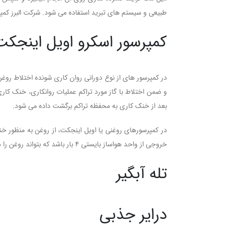
طبیعی و سیستم های تبرید استفاده می شود. شرکت البرز کمپر
کمپرسور اسکرو اویل اینجکت
در کمپرسور های از نوع دورانی روان کاری شونده اختلاط روغ
و ضمن اختلاط با گاز مورد تراکم عملیات روانکاری، خنک کاری
بعد از خنک کاری به محفظه تراکم برگشت داده می شود.
در کمپرسورهای روغنی یا اویل اینجکت، از روغن به منظور خ
خروجی از واحد هواساز بایستی 4 بار باشد که بتواند روغن را درون واحد هواساز بلوکه هواساز ایرند، سیرکوله نماید و منجر به خنک کاری و روانکاری روتورها با بالاترین بازده گردد.
تله آبگیر
درایر جذبی