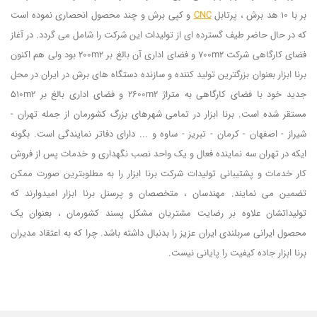
بر با 10 هد برش ، پرتابل
CNC
و کپی برش و چند محصول انحصاری نموده است
که در حال حاضر طیف گسترده ای از تولیدات این شرکت را شامل می گردد. در آغاز
فضای کارگاهی شرکت 700m2 و فضای اداری آن بالغ بر 200m2 بود ولی هم اکنون
برنا ابزار بعنوان بزرگترین تولید کننده و سازنده دستگاه های برش در ایران در محل
جدید خود با فضای کارگاهی به متراژ 2600m2 و فضای اداری بالغ بر 510m2
مستقر شده است. برنا ابزار در تمامی شهرهای بزرگ کشورمان از جمله تهران -
شیراز - اصفهان - کرمان - تبریز - ساوه و ... دارای دفاتر نمایندگی است. بگونه
ایکه در تهران سه نماینده فعال و یک واحد نصب نگهداری و خدمات پس از فروش
کار خدمات و پشتیبانی تولیدات شرکت برنا ابزار را به مطلوبترین صورت ممکن
تضمین می نمایند. مهندسان ، متخصصان و پرسنل برنا ابزار امیدوارند که
تولیداتشان علاوه بر رضایت مشتریان مشکل پسند کشورمان ، بعنوان یک
محصول ایرانی سربلندی ایران عزیز را بدنبال داشته باشد. چرا که به اعتقاد مدیران
برنا ابزار جاده کیفیت را پایانی نیست.