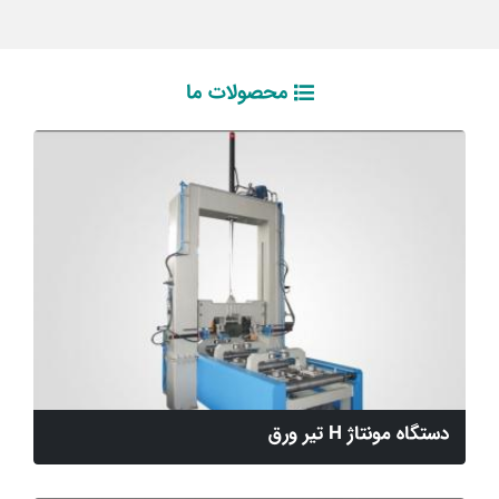
محصولات ما
دستگاه مونتاژ H تیر ورق