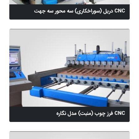
CNC دریل (سوراخکاری) سه محور سه جهت
CNC فرز چوب (منبت) مدل نگاره