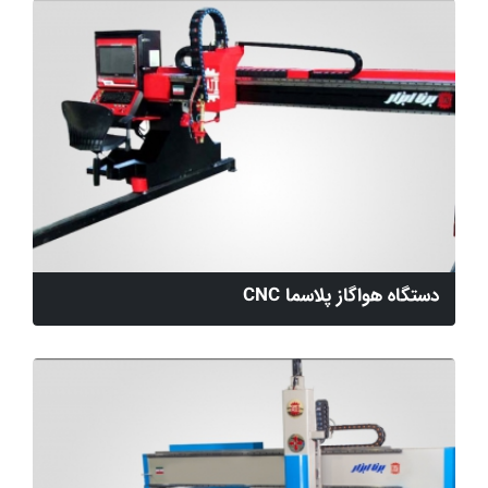
دستگاه هواگاز پلاسما CNC