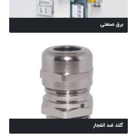
برق صنعتی
گلند ضد انفجار