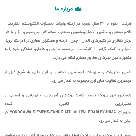
درباره ما
شركت الکوم با 30 سال تجربه در زمینه واردات تجهیزات الکترونیک، الکتریک ،
اقلام صنعتی و ماشین آلات(
اتوماسیون صنعتی، نفت، گاز، پتروشیمی
،...) و با دارا
بودن دفاتری در کشورهای آلمان ، چین ، ترکیه و همکاران تجاری در آمریکا، اروپا،
آسیا و با کمک گرفتن از کارشناسان برجسته خارجی و داخلی، آمادگی خود را به
منظور تامین نیازهای صنایع محترم اعلام می دارد.
تا
مین تجهیزات و ملزومات اتوماسیون صنعتی و ابزار دقیق به شرح ذیل از
مهمترین فعالیت های این مجموعه به شمار می رود.
همچنین این شرکت تامین کننده برندهای آمریکایی ، اروپایی و آسیایی و
معتبرترین تامین کننده
تجهیزات
HIMA
،
ALLEN BRADLEY
،
MTL
،
FANUC
،
SIEMENS
،
YOKOGAWA
در
ایران به شمار می رود.
ضمناً این شرکت توانایی ساخت انواع تابلو برق های توزیع فشار ضعیف و فشار