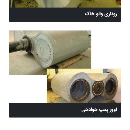
روتاری والو خاک
لوور پمپ هوادهی