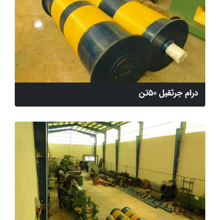
درام جرثقیل 50تن