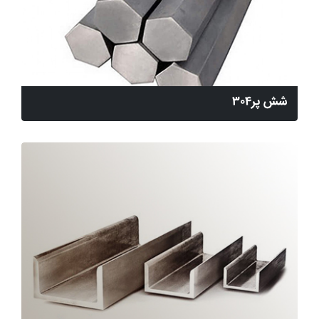
شش پر304