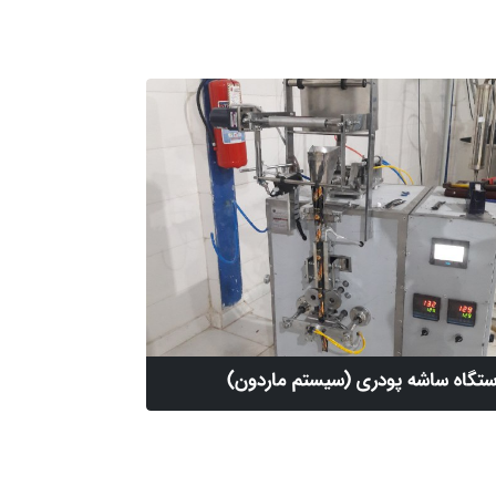
تگاه ساشه پودری (سیستم ماردون)