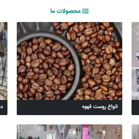
محصولات ما
انواع روست قهوه
دس