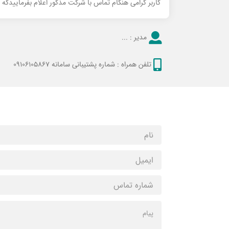
کاربر گرامی هنگام تماس با شرکت مذکور اعلام بفرماییدکه
مدیر :
...
تلفن همراه :
شماره پشتیبانی سامانه 09106105867