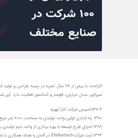
کاراجت با بیش از 27 سال تجربه در زمینه ط
سپراتور، مبدل حرارتی، فلومتر و کندانسور فعالیت دارد. این
4 137تاسیس شرکت کارا تهویه
1380 راه اندازی اولین واحد تولیدی به مساحت 2000 متر مربع در شهرک صنعتی توس مشهد
1389 اجرای طرح توسعه با بهره برداری از واحد دوم تولیدی به مساحت 6000 مترمربع با نام شرکت کارا صنعت تدبیر پایا
1394 ثبت شرکتEfefkattech در آلمان با هدف همکاری با شرکتهای بین المللی، واردات اقلام مورد نیاز و تسهیل فرآیند صادرات