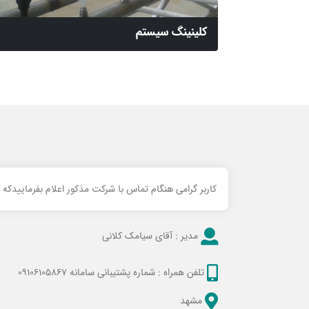
کلینینگ سیستم
کاربر گرامی هنگام تماس با شرکت مذکور اعلام بفرماییدکه
مدیر :
آقای سیامک کلانی
تلفن همراه :
شماره پشتیبانی سامانه 09106105867
مشهد