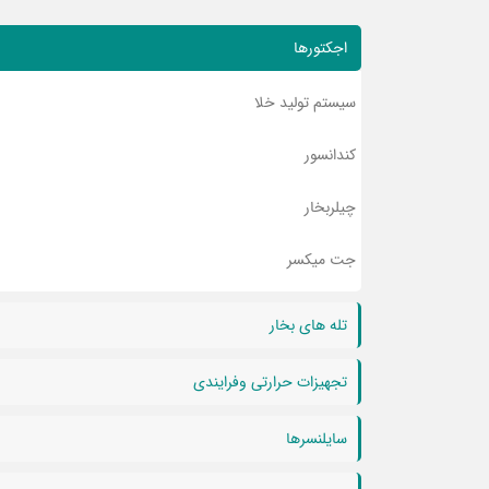
اجکتورها
سیستم تولید خلا
کندانسور
چیلربخار
جت میکسر
تله های بخار
تجهیزات حرارتی وفرایندی
سایلنسرها