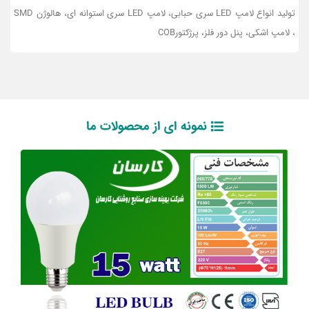
تولید انواع لامپ LED سری حبابی، لامپ LED سری استوانه ای، هالوژن SMD
، لامپ اشکی، پنل دور فلز، پرژکتورCOB
نمونه ای از محصولات ما