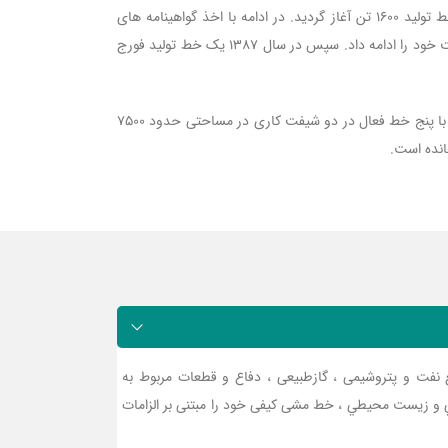
تولید قطعات را آغاز نمود. در سال 1377 موفق به اخذ کد سازنده در شرکت ساپکو شد و دوران طلایی این شرکت از سال 138 با راه اندازی خط تولید 1600 تن آغاز گردید. در ادامه با اخذ گواهینامه های
سیستم های مدیریت کیفیت در عرصه قطعات جلوبندی خودروها، انواع شاتون موتورهای خودروهای داخلی و قطعات گیربکس تراکتورها فعالیت خود را ادامه داد. سپس در سال 1387 یک خط تولید فورج
همچنین در همان سال یک خط سبک 500تن برای تولید قطعات سبک تا وزن 700 گرم به بهره برداری رسید. در حال حاضر این مجموعه تولیدی با پنج خط فعال در دو شیفت کاری در مساحتی حدود 7500
نفت و پتروشیمی ، گازطبیعی ، دفاع و قطعات مربوط به
مني و زيست محيطي ، خط مشی کیفی خود را مبتنی بر الزامات