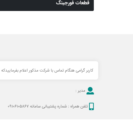
قطعات فورجینگ
کاربر گرامی هنگام تماس با شرکت مذکور اعلام بفرماییدکه
مدیر :
تلفن همراه :
شماره پشتیبانی سامانه 09106105867