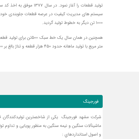
1000 تن دیگر به خطوط تولید گردید.
متر مربع با تولید ماهانه حدود 450 هزار قطعه و تناژ بالغ بر 700 تن در ماه انواع قطعات از 300 گرم تا 18 کیلوگرم را در برنامه ریزی کاری خود گنجانده است.
فورجینگ
شرکت مشهد فورجینگ یکی از شاخص‏ترین تولیدکنندگان قط
ماشین‏آلات سنگین و نیمه سنگین به منظور پویایی و تداوم ت
و اصول استانداردهاي :