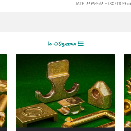
IATF 16949:2016 – ISO/TS 29001:
محصولات ما