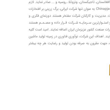
نستان، تاجیکستان،‌ ونزوئلا، روسیه و ... صادر نماید. لازم
به ذکر است شرکت البرز ماشین جی نامی آشنا در صنعت کشور هر ساله در کلیه نمایشگاه های بین المللی حضور داشته و با حضور در نمایشگاه Chinapjast به عنوان تنها شرکت ایرانی، برگ زرینی بر افتخارات
ت. مدیریت و کارکنان شرکت مفتخر هستند دورنمای فکری و
استـوارترین سـرمایـه شـرکت قـرار داده و مصـمـم هستند
ارات صنعت کشور عزیزمان ایران اضافه نمایند. امید است کلیه
یند. اهداف این شرکت، نوآوری فناوری در زمینه تولید ماشین
، جهت مقرون به صرفه بودن تولید و رضایت هر چه بیشتر