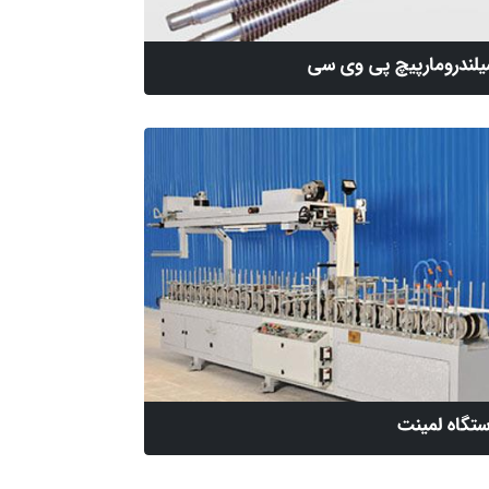
لندرومارپیچ پی وی سی
تگاه لمینت