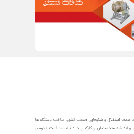
وه صنعتی البرز ماشین جی عضو هیئت مدیره انجمن صنفی کارفرمایی ماشین سازان و تجهیزات پلیمری با علامت اختصاری AMJ از سال 1370 با هدف استقلال و شکوفایی صنعت کشور، ساخت دستگاه ها
 و اندیشه متخصصان و کارکنان خود توانسته است علاوه بر