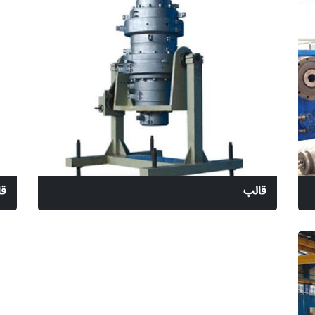
قالب
قا