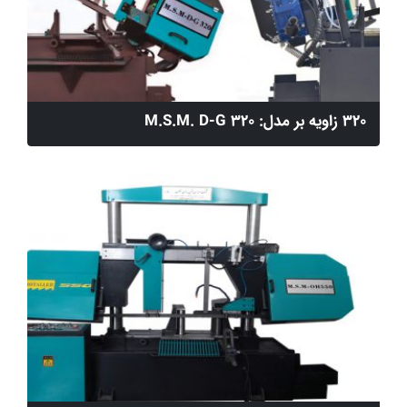
320 زاویه بر مدل: M.S.M. D-G 320