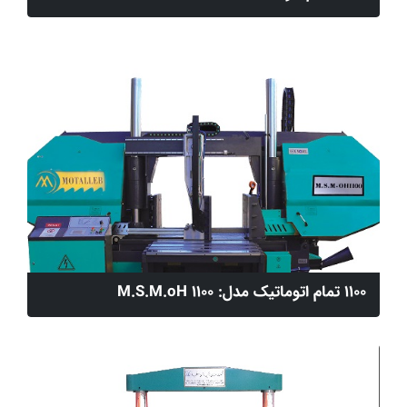
1100 تمام اتوماتیک مدل: M.S.M.oH 1100