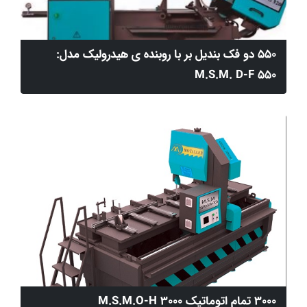
550 دو فک بندیل بر با روبنده ی هیدرولیک مدل:
M.S.M. D-F 550
3000 تمام اتوماتیک M.S.M.O-H 3000