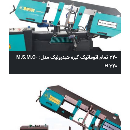
320 تمام اتوماتیک گیره هیدرولیک مدل: M.S.M.O-
H 320