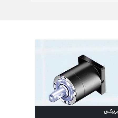
ریبکس