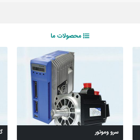
محصولات ما
سرو وموتور
گی