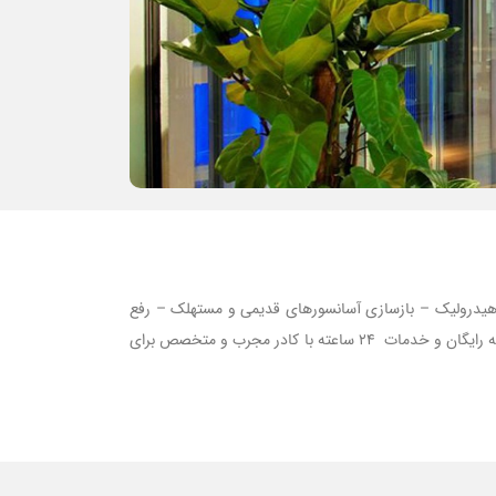
 هیدرولیک – بازسازی آسانسورهای قدیمی و مستهلک – رفع
هرگونه عیب و ایراد آسانسورهای قدیمی با بهترین کیفیت – فروش قطعات آسانسور بدون واسطه – سرویس و نگهداری آسانسور با یک سال بیمه رایگان و خدمات 24 ساعته با کادر مجرب و متخصص برای