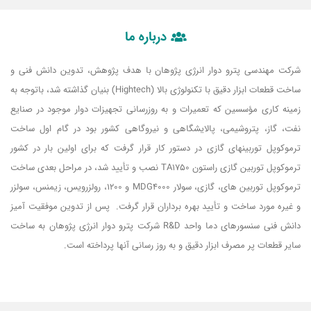
درباره ما
شرکت مهندسی پترو دوار انرژی پژوهان با هدف پژوهش، تدوین دانش فنی و
ساخت قطعات ابزار دقیق با تکنولوژی بالا (Hightech) بنیان گذاشته شد، باتوجه به
زمینه کاری مؤسسین که تعمیرات و به روزرسانی تجهیزات دوار موجود در صنایع
نفت، گاز، پتروشیمی، پالایشگاهی و نیروگاهی کشور بود در گام اول ساخت
ترموکوپل توربین­های گازی در دستور کار قرار گرفت که برای اولین بار در کشور
ترموکوپل توربین گازی راستون TA1750 نصب و تأیید شد، در مراحل بعدی ساخت
ترموکوپل توربین های، گازی، سولار MDG4000 و 1200، رولزرویس، زیمنس، سولزر
و غیره مورد ساخت و تأیید بهره برداران قرار گرفت. پس از تدوین موفقیت آمیز
دانش فنی سنسورهای دما واحد R&D شرکت پترو دوار انرژی پژوهان به ساخت
سایر قطعات پر مصرف ابزار دقیق و به روز رسانی آنها پرداخته است.