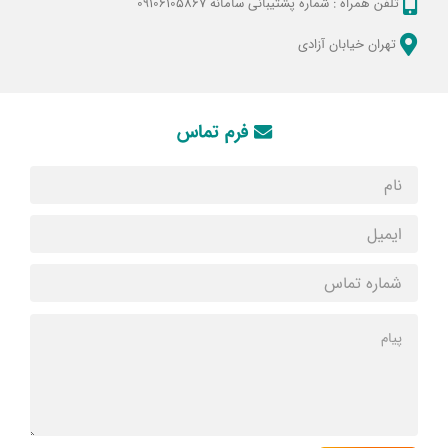
تلفن همراه :
شماره پشتیبانی سامانه 09106105867
تهران خیابان آزادی
فرم تماس