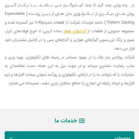
در رده وزنی چند گرم تا چند كیــلـوگــرم مـی بــاشــد، بــا بـكــار گـیـری
روش هــای دیـگــری از تــكنـولـوژی مدل هـای از بـیـن رونــده ( Expendable
Pattern Casting ) دامنه تولیدات شركت تا قطعات حدود70Kg نیز گسترده شده و
مجموعه متنوعی از قطعات از
آلیاژهای فولاد
ساده كربنی تا انوع فولادهای ابزار،
نسوز و زنگ نزن،سوپر آلیاژهای هواریز و آلیاژهای مس را در اختیار مشتریان خود
قرار می دهد.
شركت پولادیر رمز بقاء را در بهبود مستمر در زمینه های تكنولوژی، بهره وری و
جلب رضایت مشتری میداند و در جهت نیل به این هدف دست علاقمندان به
مشاركت را كه بتوانند ما را در ارتقای تكنولوژی و روزآمد نمودن سخت افزارها و نرم
افزارها و ایجاد رابطه ای تجاری با منافع متقابل یاری دهند، صمیمانه می فشارد.
خدمات ما
محصولات