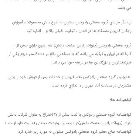
مي باشد.
از ديگر مزاياي گروه صنعتي رادوکس ميتوان به تنوع بالاي محصولات، آموزش
رايگان کاربران دستگاه ها در آلمان ، کيفيت خیلی بالا و... اشاره کرد.
گروه صنعتي رادوکس (پژواک رادین صنعت دانش) هم اکنون داراي بيش از 4
کارخانه در ايران و ترکيه مي باشد که با مساحتي بالغ بر 60000 متر مربع يکي از
قدرتمندترین و بزرگترين ها در عرصه خود مي باشد.
همچنين گروه صنعتي رادوکس دفتر فروش و خدمات پس از فروش خود را براي
مشتريان در سعادت آباد تهران راه اندازي کرده است.
گواهینامه ها
:
گواهينامه گروه صنعتي رادوکس با ثبت بيش از 17 اختراع به عنوان شرکت دانش
بنيان (پژواک رادین صنعت دانش)در عرصه ي توليدات صنعتي فعاليت دارد از جمله
گواهينامه هاي معتبر گروه صنعتي رادوکس ميتوان به موارد زیر اشاره کرد: