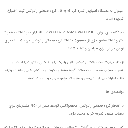
ميتوان به دستگاه اسپايدر اشاره کرد که به نام گروه صنعتي رادوکس ثبت اختراع
گرديده است.
دستگاه هاي برش UNDER WATER PLASMA.WATERJET.لوله بر CNC به قطر 2
متر و CNC خاموت زن از محصولات CNC گروه صنعتي رادوکس مي باشد، که براي
اولين بار در ايران طراحي و توليد شدند.
از نظر کيفيت محصولات، رادوکس قابل رقابت با برند هاي معتبر دنيا است و
همین موجب شده تا محصولات گروه صنعتي رادوکس به کشورهايي مانند: ترکيه،
قطر، امارات، يونان، عربستان، ونزوئلا، عراق، سوريه و... صادر شوند.
توانمندی ها
:
با افتخار گروه صنعتي رادوکس، محصولاتش توسط بيش از 50% مشتريان براي
دفعات متعدد تجربه خريد مجدد دارد.
که این محصولات داراي گارانتي 5 ساله و خدمات پس از فروش 15 ساله 24 ساعته