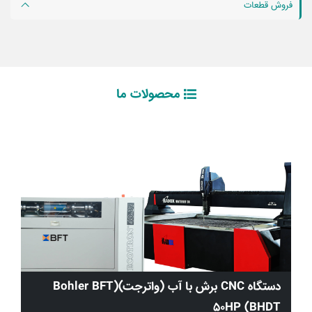
فروش قطعات
محصولات ما
دستگاه CNC برش با آب (واترجت)(Bohler BFT
50HP (BHDT