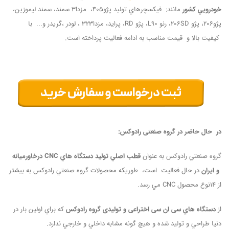
خودرويي کشور
مانند: فيکسچرهاي توليد پژو405، مزدا3 سمند، سمند ليموزين،
پژو206، پژو 206SD، رنو L90، پژو RD، پرايد، مزدا323 ، لودر ،گريدر و... با
کيفيت بالا و قيمت مناسب به ادامه فعاليت پرداخته است.
در
حال حاضر در گروه صنعتی رادوکس
:
گروه صنعتي رادوکس به عنوان
قطب اصلي توليد دستگاه هاي
CNC
درخاورمیانه
و ايران
در حال فعاليت است، طوریکه محصولات گروه صنعتي رادوکس به بيشتر
از 14نوع محصول CNC مي رسد.
از
دستگاه هاي سی ان سی اختراعی و تولیدی گروه رادوکس
که براي اولين بار در
دنيا طراحي و توليد شده و هيچ گونه مشابه داخلي و خارجي ندارد.