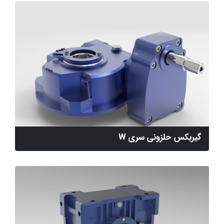
گیربکس حلزونی سری W