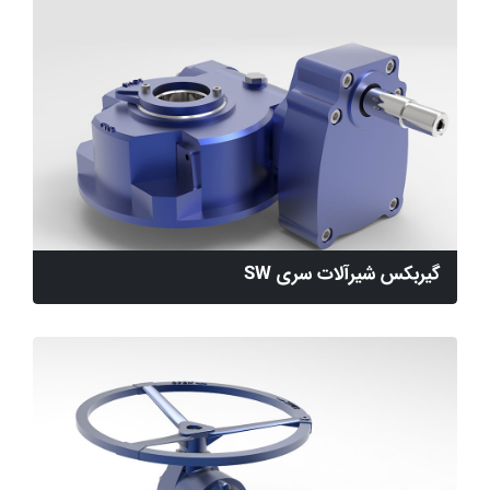
گیربکس شیرآلات سری SW