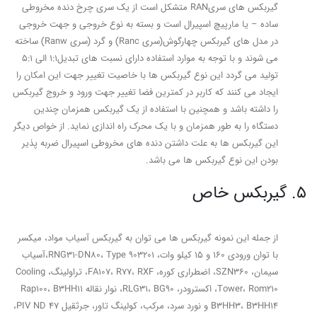
گیربکس های سریRAN متشکل است از یک سری چرخ دنده مخروطی
ساده – یا مارپیچ اسپیرال است و بسته به نوع خروجی و جهت خروجی
در مدل های گیربکس چهارگوش(سری Ranc) و گرد (سری Ranw) ساخته
می شوند و با توجه به موارد استفاده دارای نسبت های تبدیل1:1 الی 5:1
تولید می گردد این نوع گیربکس ها با خاصیت تغییر جهت این امکان را
ایجاد می کنند که کاربر در کمترین فضا تغییر جهت ورود و خروج گیربکس
را داشته باشد و همچنین با استفاده از یک گیربکس همزمان چندین
دستگاه را به طور همزمان و با یک محرک راه اندازی نماید. از خواص دیگر
این گیربکس ها به علت داشتن دنده های مخروطی اسپیرال ضربه پذیر
بودن این نوع گیربکس ها می باشد.
5. گیربکس خاص
از جمله این نمونه گیربکس ها می توان به گیربکس آسیاب مواد، میکسر
با توان ورودی 160 و 15 کیلو وات، RNG31-DN80، Type 903201،آسیاب
سیمان، SZN360، اضطراری کوره، FA107، R77، RXF، تراولینگ، Cooling
Tower، Rom210، اکسترودر، RLG31، BG90، نوار نقاله Rap100، B3HH11
B3HH3، B3HH14 و نورد سرد، مرکب، کولینگ تاور، جرثقیل PIV ND 47،