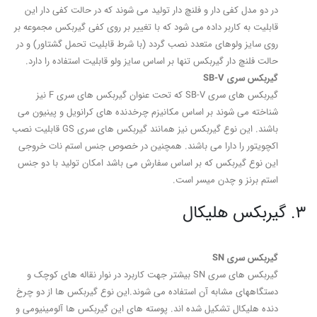
در دو مدل کفی دار و فلنچ دار تولید می شوند که در حالت کفی دار این
قابلیت به کاربر داده می شود که با تغییر بر روی کفی گیربکس مجموعه بر
روی سایز ولوهای متعدد نصب گردد (با شرط قابلیت تحمل گشتاور) و در
حالت فلنچ دار گیربکس تنها بر اساس سایز ولو قابلیت استفاده را دارد.
گیربکس سری SB-V
گیربکس های سری SB-V که تحت عنوان گیربکس های سری F نیز
شناخته می شوند بر اساس مکانیزم چرخدنده های کرانویل و پینیون می
باشند. این نوع گیربکس نیز همانند گیربکس های سری GS قابلیت نصب
اکچویتور را دارا می باشند. همچنین در خصوص جنس استم نات خروجی
این نوع گیربکس که بر اساس سفارش می باشد امکان تولید با دو جنس
استم برنز و چدن میسر است.
3. گیربکس هلیکال
گیربکس سری SN
گیربکس های سری SN بیشتر جهت کاربرد در نوار نقاله های کوچک و
دستگاههای مشابه آن استفاده می شوند.این نوع گیربکس ها از دو چرخ
دنده هلیکال تشکیل شده اند. پوسته های این گیربکس ها آلومینیومی و