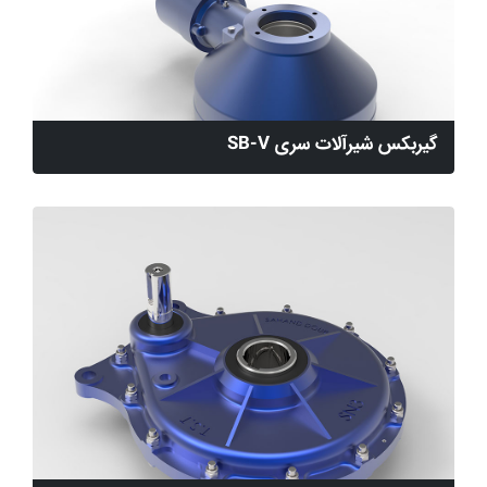
گیربکس شیرآلات سری SB-V