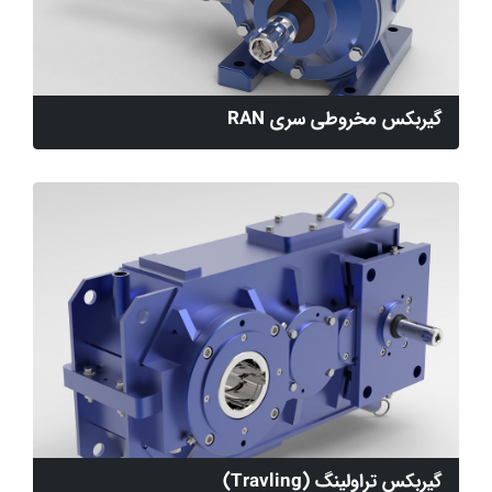
گیربکس مخروطی سری RAN
گیربکس تراولینگ (Travling)