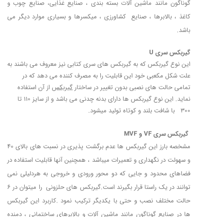
گوناگون مانند ماشین آلات بسته بندی ، صنایع غذایی، صنایع چوب و
کاغذ ، بالابرها ، صنایع کشاورزی ، میکسرها و بسیاری موارد دیگر می
باشد.
گیربکس سری U
این نوع گیربکس که به گیربکس های سری کتابی نیز معروف می باشند به
علت شکل مکعبی خود این قابلیت را به مصرف کننده می دهد که در
تمامی حالت های نصبی بدون تغییر در ساختار
گیربکس
از آن استفاده
نماید. این نوع گیربکس ها دارای بدنه چدنی می باشد و از سایز 110 تا
300 با شافت بلند و کوتاه تولید میشود.
گیربکس سری VF و MVF
مشخصه بارز این گیربکس ها عدم برگشت پذیری در نسبت های بالای 40
و سهولت در نگهداری و تعمیرات میباشد ، همچنین آنها قابلیت استفاده در
فضاهای محدود و جایی که دو محور ورودی و خروجی به هردلیلی نمی
توانند در یک راستا قرار بگیرند است.گیربکس های حلزونی را میتوان در 6
حالت مختلف نصب و حتی با یکدیگر ترکیب نمود .کاربرد این گیربکس
ها در صنایع گوناگون مانند ماشین آلات و بالابرهای ساختمانی ، دمنده