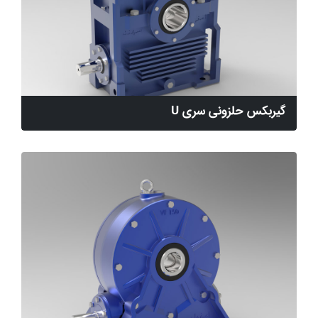
گیربکس حلزونی سری U