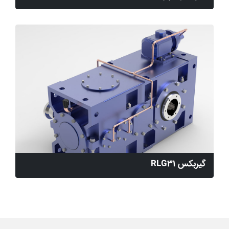
گیربکس RLG31