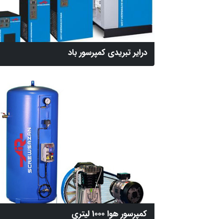
درایر تبریدی کمپرسور باد
کمپرسور هوا 1000 لیتری