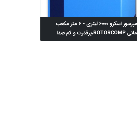
کمپرسور اسکرو 6000 لیتری - 6 متر مکعب
ROTORCOMP،پرقدرت و کم صدا