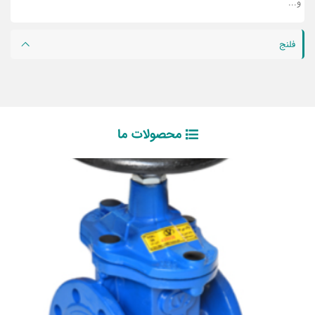
و...
فلنج
محصولات ما