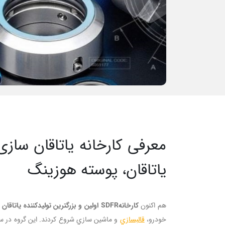
یاتاقان، پوسته هوزینگ
هم اکنون
کارخانهSDFR اولين و بزرگترين توليدکننده ياتاقان هاي صنعتي در ايران
خودرو،
قالبسازي