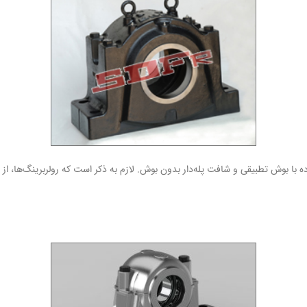
 بوش تطبیقی و شافت پله‌دار بدون بوش. لازم به ذکر است که رولربرینگ‌ها، از انو