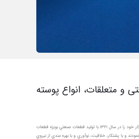
یاتاقان های صنعتی و متعلقات، انواع پوسته
مي باشد. برادران راهي (صاحبان و مديران کارخانه SDFR) کار خود را در سال 1361 با توليد قطعات صنعتي بويژه قطعات
ن گروه در سال 1372 به توليد ياتاقان هاي صنعتي پرداخته و سپس کارخانه SDFR را تاسيس نمودند و با پشتکار، خلاقيت، نوآوري و با بهره مندي از نيروي