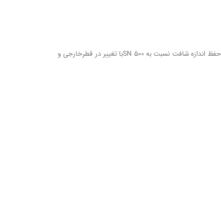
پوسته یاتاقان‌هایی هستند که برینگ آنها توسط بوش تطبیقی یا (بوش چاکنت) برروی شافت نصب می شوند. که پوسته یاتاقان‌های SN 600با حفظ اندازه شافت نسبت به SN 500با تغییر در قطرخارجی و