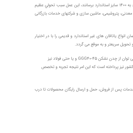
متخصص توانستند با مطالعات گسترده و تلاش براي به روز درآوردن ياتاقان هاي صنعتي، تنوع توليد ياتاقان را در ايران از 20 سايز غير استاندارد به 1400 سايز استاندارد برسانند، اين عمل سبب تحولي عظيم
 معدنی، پتروشیمی، ماشین سازی و شرکتهای خدمات بازرگانی
واع یاتاقان های غیر استاندارد و قدیمی را با در اختیار
 تحویل سریعتر و به موقع می گردد.
یاتاقان ها اکثرا ازنوع چدن خاکستری GG20-25 می باشند که در شرایط خاص مانند فشار و ضربه غیر معمول و همچنین وارد شدن تنش و لرزه می توان از چدن نشکن GGG40-45 و یا حتی فولاد نیز
کشور نیز پرداخته است که این امر نتیجه تجربه و تخصص
، خدمات پس از فروش، حمل و ارسال رایگان محصولات تا درب