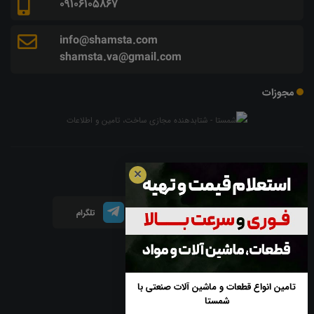
09106105867
info@shamsta.com
shamsta.va@gmail.com
مجوزات
شبکه های اجتماعی
✕
اینستاگرام
لینکدین
تلگرام
آپارات
تامین انواع قطعات و ماشین آلات صنعتی با
شمستا