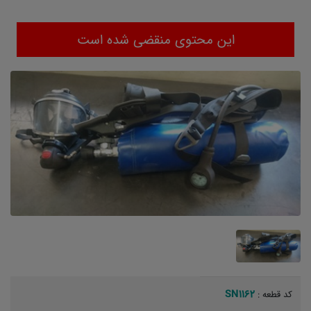
این محتوی منقضی شده است
SN1162
کد قطعه :