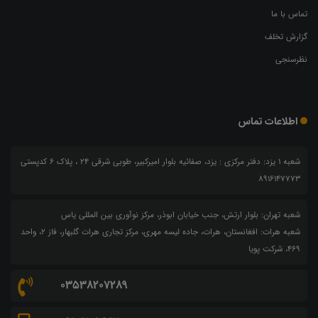
تماس با ما
گزارش تخلف
نظرسنجی
اطلاعات تماس
شعبه 1 یزد: دفتر مرکزی : یزد، صفائیه بلوار امیرکبیر، طوبی شرقی 24 ، پلاک 6 کدپستی
8916147773
شعبه تهران: بلوار ارتش، جنب خیابان ابوذر، مرکز نوآوری بین المللی یاس
شعبه هرات: افغانستان، هرات، جاده لیسه مهری، مرکز تجاری هرات گلبهار، فاز ۲، واحد
۴۶۹، شرکت پویا
03538207289