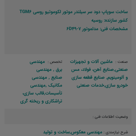
ساخت سوپاپ دود سر سیلندر موتور لکوموتیو روسی TGM6
کشور سازنده: روسیه
مشخصات فنی: مدلموتور 7-6D49
ماشین آلات و تجهیزات
مهندسی
صنعت :
تخصص :
صنعتی,صنایع آهن، فولاد، مس
برق‏ , مهندسی
و آلومینویم, صنایع قطعه سازی
صنایع‏ , مهندسی
خودرو سازی,خدمات صنعتی
مکانیک‏ ,مهندسی
تأسیسات,قالب سازی،
تراشکاری و ریخته گری‏
وضعیت اطلاعات فنی :
مهندسی معکوس,ساخت و تولید‏
شرح نیازمندی :