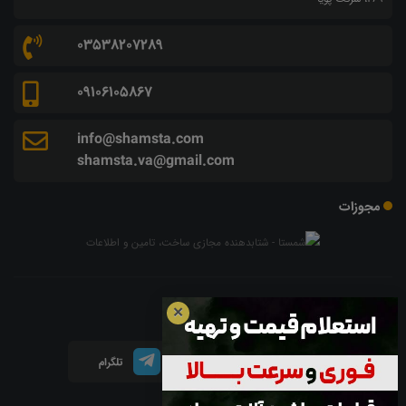
03538207289
09106105867
info@shamsta.com
shamsta.va@gmail.com
مجوزات
شبکه های اجتماعی
✕
اینستاگرام
لینکدین
تلگرام