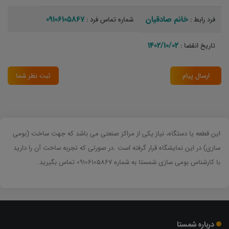
خانم صادقیان
09106105867
فرد رابط :
شماره تماس فرد :
1402/10/02
تاریخ انقضا :
ارسال پیام
ثبت نظر شما
این قطعه یا دستگاه، نیاز یکی از مراکز صنعتی می باشد که جهت ساخت (بومی
سازی) در این نمایشگاه قرار گرفته است .در صورتی که تجربه ساخت آن را دارید
با کارشناس بومی سازی شمستا به شماره 09106105867 تماس بگیرید.
درباره شمستا