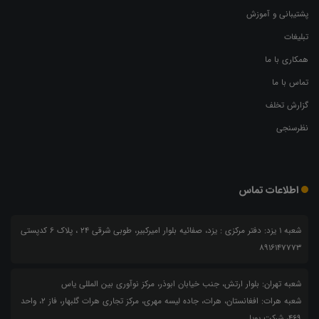
پشتیبانی و آموزش
تبلیغات
همکاری با ما
تماس با ما
گزارش تخلف
نظرسنجی
اطلاعات تماس
شعبه 1 یزد: دفتر مرکزی : یزد، صفائیه بلوار امیرکبیر، طوبی شرقی 24 ، پلاک 6 کدپستی
8916147773
شعبه تهران: بلوار ارتش، جنب خیابان ابوذر، مرکز نوآوری بین المللی یاس
شعبه هرات: افغانستان، هرات، جاده لیسه مهری، مرکز تجاری هرات گلبهار، فاز ۲، واحد
۴۶۹، شرکت پویا