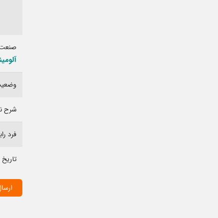
صنعت 
آلومی
وضعیت 
شرح نی
فرد را
تاریخ 
ارسال