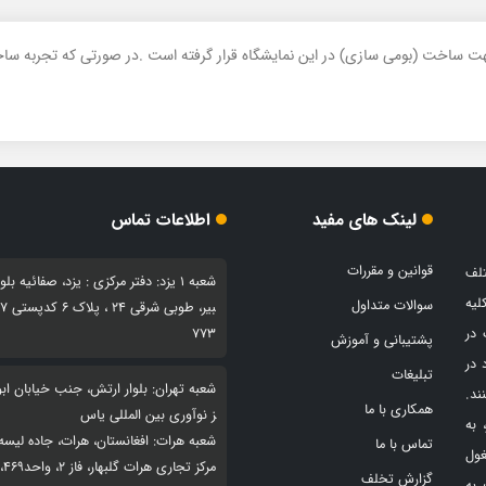
جهت ساخت (بومی سازی) در این نمایشگاه قرار گرفته است .در صورتی که تجربه سا
لینک های مفید
اطلاعات تماس
قوانین و مقررات
تلف
شعبه 1 یزد: دفتر مرکزی : یزد، صفائیه بلو
لیه
سوالات متداول
بیر، طو
 در
773
پشتیبانی و آموزش
 در
تبلیغات
شعبه تهران: بلوار ارتش، جنب خیابان ابوذ
ند.
همکاری با ما
ز نوآوری بین المللی یاس
 به
شعبه هرات: افغانستان، هرات، جاده لیسه
تماس با ما
غول
مرکز
گزارش تخلف
 به