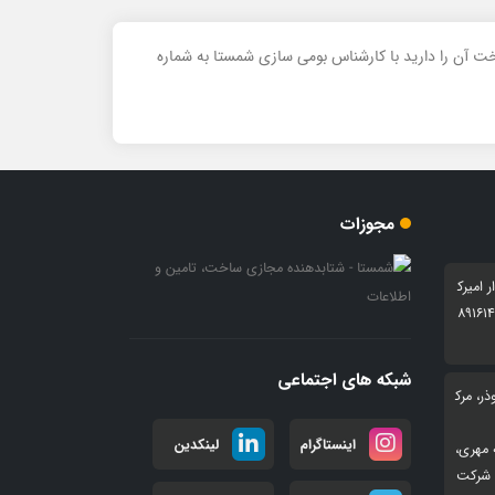
خت آن را دارید با کارشناس بومی سازی شمستا به شماره
مجوزات
ار امیرک
بی شرقی 24 ، پلاک 6 کدپستی 8916147
شبکه های اجتماعی
ر، مرک
اینستاگرام
لینکدین
 مهری،
 تجاری هرات گلبهار، فاز ۲، واحد۴۶۹، شرکت