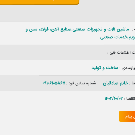
ماشین آلات و تجهیزات صنعتی,صنایع آهن، فولاد، مس و
:
نویم,خدمات صنعتی
اطلاعات فنی :
ساخت و تولید‏
ازمندی :
خانم صادقیان
09106105867
بط :
شماره تماس فرد :
1402/10/02
انقضا :
 پیام