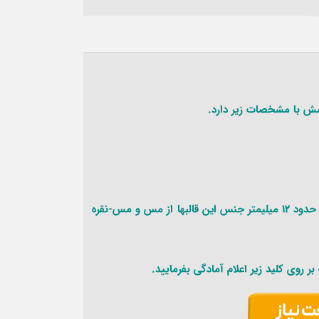
ش با مشخصات زیر دارد.
مشخصات فنی:طول حدود 780 میلیمتر- ابعاد مقطع 15*15 میلیمتر و ضخامت در حدود 12 میلیمتر جنس این قالبها از مس و مس-نقره
 روی کلید زیر اعلام آمادگی بفرمایید.