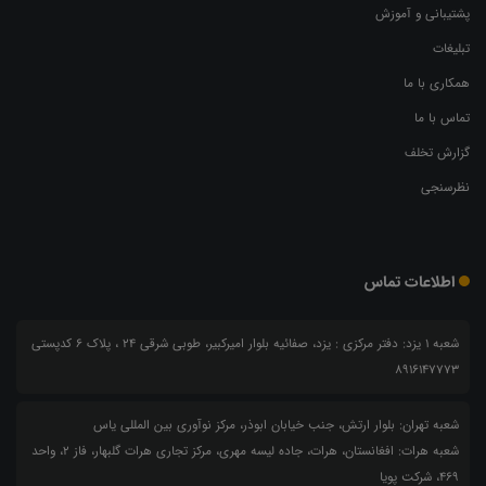
پشتیبانی و آموزش
تبلیغات
همکاری با ما
تماس با ما
گزارش تخلف
نظرسنجی
اطلاعات تماس
شعبه 1 یزد: دفتر مرکزی : یزد، صفائیه بلوار امیرکبیر، طوبی شرقی 24 ، پلاک 6 کدپستی
8916147773
شعبه تهران: بلوار ارتش، جنب خیابان ابوذر، مرکز نوآوری بین المللی یاس
شعبه هرات: افغانستان، هرات، جاده لیسه مهری، مرکز تجاری هرات گلبهار، فاز ۲، واحد
۴۶۹، شرکت پویا