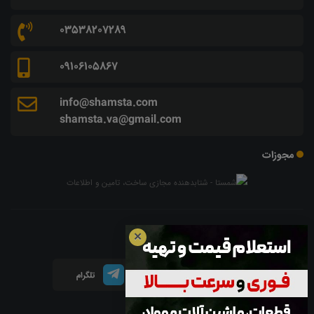
03538207289
09106105867
info@shamsta.com
shamsta.va@gmail.com
مجوزات
شبکه های اجتماعی
✕
اینستاگرام
لینکدین
تلگرام
آپارات