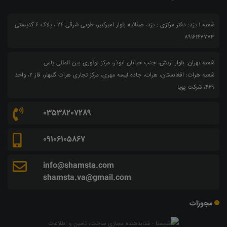
شعبه 1 یزد: دفتر مرکزی : یزد، صفائیه بلوار امیرکبیر، طوبی شرقی 24 ، پلاک 6 کدپستی
8916147773
شعبه تهران: بلوار ارتش، جنب خیابان ابوذر، مرکز نوآوری بین المللی یاس
شعبه هرات: افغانستان، هرات، جاده لیسه مهری، مرکز تجاری هرات گلبهار، فاز ۲، واحد
۴۶۹، شرکت پویا
03538207289
09106105867
info@shamsta.com
shamsta.va@gmail.com
مجوزات