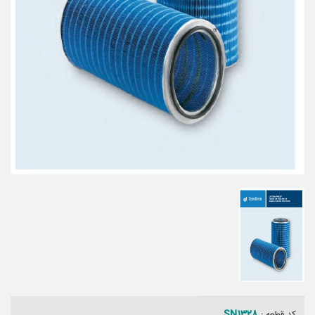
SN1328
کد قطعه :