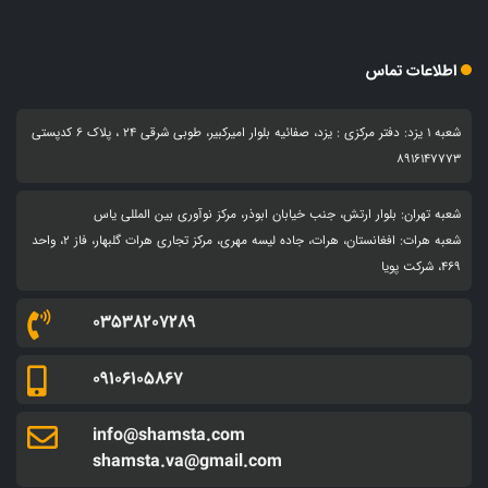
اطلاعات تماس
شعبه 1 یزد: دفتر مرکزی : یزد، صفائیه بلوار امیرکبیر، طوبی شرقی 24 ، پلاک 6 کدپستی
8916147773
شعبه تهران: بلوار ارتش، جنب خیابان ابوذر، مرکز نوآوری بین المللی یاس
شعبه هرات: افغانستان، هرات، جاده لیسه مهری، مرکز تجاری هرات گلبهار، فاز ۲، واحد
۴۶۹، شرکت پویا
03538207289
09106105867
info@shamsta.com
shamsta.va@gmail.com