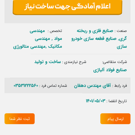
صنایع فلزی و ریخته
مهندسی
صنعت :
تخصص :
گری, صنایع قطعه سازی خودرو
مواد‏ , مهندسی
سازی
مکانیک‏ ,مهندسی متالورژی‏
ساخت و تولید‏
شرکت متقاضی:
شرح نیازمندی :
صنایع فولاد آلیاژی
آقای مهندس دهقان
03531222560
فرد رابط :
شماره تماس فرد :
1401/05/03
تاریخ انقضا :
ارسال پیام
ثبت نظر شما