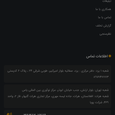
تبلیغات
همکاری با ما
تماس با ما
گزارش تخلف
نظرسنجی
اطلاعات تماس
شعبه 1 یزد: دفتر مرکزی : یزد، صفائیه بلوار امیرکبیر، طوبی شرقی 24 ، پلاک 6 کدپستی
8916147773
شعبه تهران: بلوار ارتش، جنب خیابان ابوذر، مرکز نوآوری بین المللی یاس
شعبه هرات: افغانستان، هرات، جاده لیسه مهری، مرکز تجاری هرات گلبهار، فاز ۲، واحد
۴۶۹، شرکت پویا