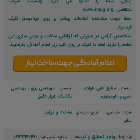
پیچی شده را اندازه می گیرد. وبسایت شرکت
متقاضی: www.insig.org
لطفا جهت مشاهده اطلاعات بیشتر بر روی
دینامومتر
کلیک
فرمایید.
متخصص گرامی در صورتی که توانایی ساخت و بومی سازی این
قطعه را دارید لطفا با کلیک بر روی کلید زیر اعلام آمادگی بفرمایید.
صنایع آهن، فولاد،
مهندسی برق‏ , مهندسی
صنعت :
تخصص :
مس و آلومینویم
مکانیک‏ ,ابزار دقیق‏
ساخت و تولید‏
شرکت متقاضی:
شرح نیازمندی :
سایر
واحد تحقیق و توسعه
06133142490
فرد رابط :
شماره تماس فرد :