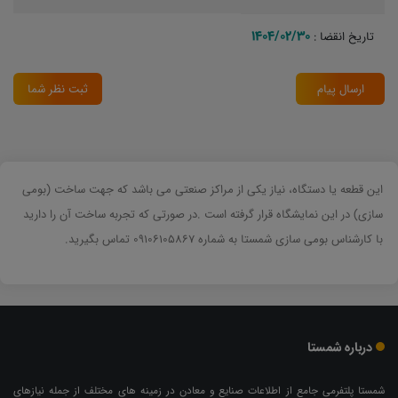
1404/02/30
تاریخ انقضا :
ارسال پیام
ثبت نظر شما
این قطعه یا دستگاه، نیاز یکی از مراکز صنعتی می باشد که جهت ساخت (بومی
سازی) در این نمایشگاه قرار گرفته است .در صورتی که تجربه ساخت آن را دارید
با کارشناس بومی سازی شمستا به شماره 09106105867 تماس بگیرید.
درباره شمستا
شمستا پلتفرمی جامع از اطلاعات صنایع و معادن در زمینه های مختلف از جمله نیازهای