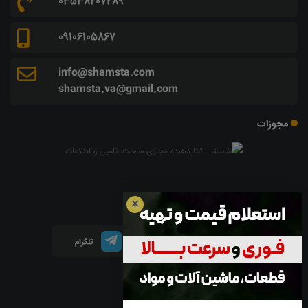
03538207289
09106105867
info@shamsta.com
shamsta.va@gmail.com
مجوزات
شبکه های اجتماعی
✕
اینستاگرام
لینکدین
تلگرام
آپارات