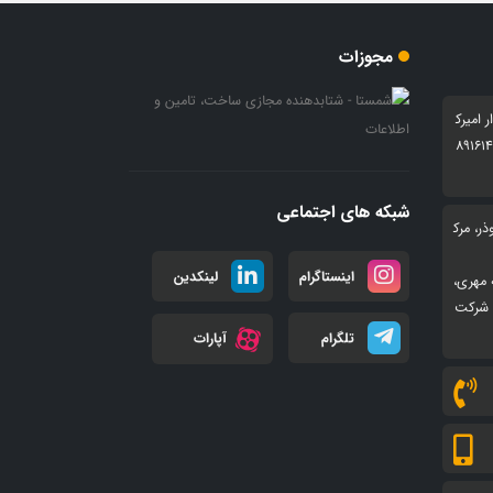
مجوزات
ار امیرک
بی شرقی 24 ، پلاک 6 کدپستی 8916147
شبکه های اجتماعی
ر، مرک
اینستاگرام
لینکدین
 مهری،
 تجاری هرات گلبهار، فاز ۲، واحد۴۶۹، شرکت
تلگرام
آپارات