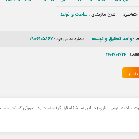
ساخت و تولید‏
متقاضی:
شرح نیازمندی :
واحد تحقیق و توسعه
09106105867
بط :
شماره تماس فرد :
1402/02/24
انقضا :
 پیام
جهت ساخت (بومی سازی) در این نمایشگاه قرار گرفته است .در صورتی که تجربه سا