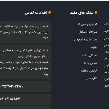
لینک های مفید
اطلاعات تماس
قوانین و مقررات
تلف
شعبه 1 یزد: دفتر مرکزی : یزد، صفائیه بلو
لیه
سوالات متداول
بیر، طو
 در
773
پشتیبانی و آموزش
 در
تبلیغات
شعبه تهران: بلوار ارتش، جنب خیابان ابوذ
ند.
همکاری با ما
ز نوآوری بین المللی یاس
 به
شعبه هرات: افغانستان، هرات، جاده لیسه
تماس با ما
غول
مرکز
گزارش تخلف
 به
پویا
نظرسنجی
قال
03538207289
ات
09106105867