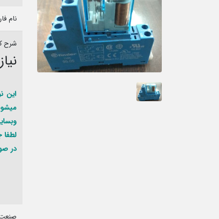
نام فا
شرح کا
نیاز ب
میشون
وبسایت ش
لطفا 
در صور
صنعت 