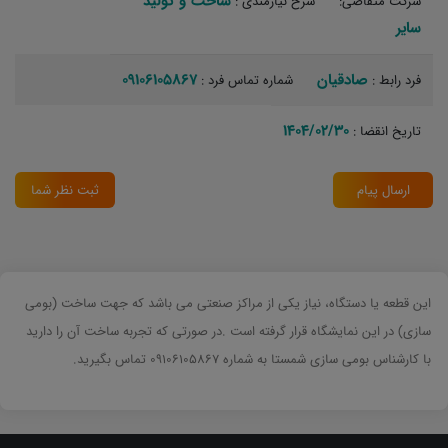
ساخت و تولید‏
شرکت متقاضی:
شرح نیازمندی :
سایر
صادقیان
09106105867
فرد رابط :
شماره تماس فرد :
1404/02/30
تاریخ انقضا :
ارسال پیام
ثبت نظر شما
این قطعه یا دستگاه، نیاز یکی از مراکز صنعتی می باشد که جهت ساخت (بومی
سازی) در این نمایشگاه قرار گرفته است .در صورتی که تجربه ساخت آن را دارید
با کارشناس بومی سازی شمستا به شماره 09106105867 تماس بگیرید.