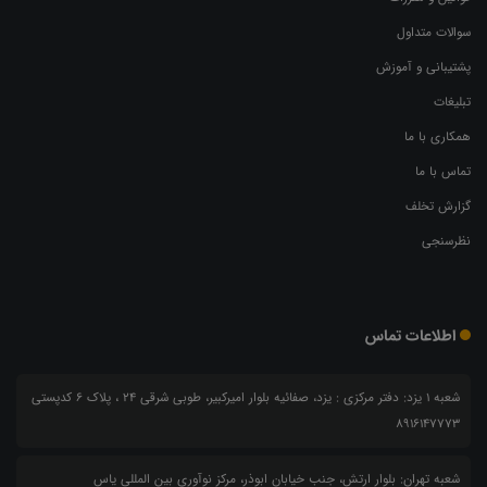
سوالات متداول
پشتیبانی و آموزش
تبلیغات
همکاری با ما
تماس با ما
گزارش تخلف
نظرسنجی
اطلاعات تماس
شعبه 1 یزد: دفتر مرکزی : یزد، صفائیه بلوار امیرکبیر، طوبی شرقی 24 ، پلاک 6 کدپستی
8916147773
شعبه تهران: بلوار ارتش، جنب خیابان ابوذر، مرکز نوآوری بین المللی یاس