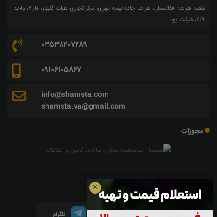
شعبه هرات: افغانستان، هرات، جاده لیسه مهری، مرکز تجاری هرات گلبهار، فاز ۲، واحد
۴۶۹، شرکت پویا
03538207289
09106105867
info@shamsta.com
shamsta.va@gmail.com
مجوزات
شبکه های اجتماعی
✕
اینستاگرام
لینکدین
تلگرام