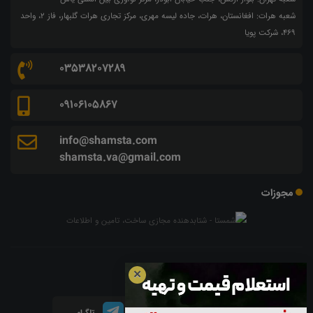
شعبه هرات: افغانستان، هرات، جاده لیسه مهری، مرکز تجاری هرات گلبهار، فاز ۲، واحد
۴۶۹، شرکت پویا
03538207289
09106105867
info@shamsta.com
shamsta.va@gmail.com
مجوزات
شبکه های اجتماعی
✕
اینستاگرام
لینکدین
تلگرام