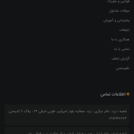
قوانین و مقررات
سوالات متداول
پشتیبانی و آموزش
تبلیغات
همکاری با ما
تماس با ما
گزارش تخلف
نظرسنجی
اطلاعات تماس
شعبه 1 یزد: دفتر مرکزی : یزد، صفائیه بلوار امیرکبیر، طوبی شرقی 24 ، پلاک 6 کدپستی
8916147773
شعبه تهران: بلوار ارتش، جنب خیابان ابوذر، مرکز نوآوری بین المللی یاس