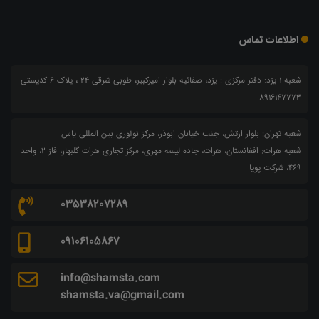
اطلاعات تماس
شعبه 1 یزد: دفتر مرکزی : یزد، صفائیه بلوار امیرکبیر، طوبی شرقی 24 ، پلاک 6 کدپستی
8916147773
شعبه تهران: بلوار ارتش، جنب خیابان ابوذر، مرکز نوآوری بین المللی یاس
شعبه هرات: افغانستان، هرات، جاده لیسه مهری، مرکز تجاری هرات گلبهار، فاز ۲، واحد
۴۶۹، شرکت پویا
03538207289
09106105867
info@shamsta.com
shamsta.va@gmail.com