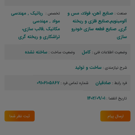
صنایع آهن، فولاد، مس و
رباتیک‏ , مهندسی
صنعت :
تخصص :
آلومینویم,صنایع فلزی و ریخته
مواد‏ , مهندسی
گری, صنایع قطعه سازی خودرو
مکانیک‏ ,قالب سازی،
سازی
تراشکاری و ریخته گری‏
کامل
ساخته نشده
وضعیت اطلاعات فنی :
وضعیت ساخت :
ساخت و تولید‏
شرح نیازمندی :
صادقیان
09106105867
فرد رابط :
شماره تماس فرد :
1402/09/01
تاریخ انقضا :
ارسال پیام
ثبت نظر شما