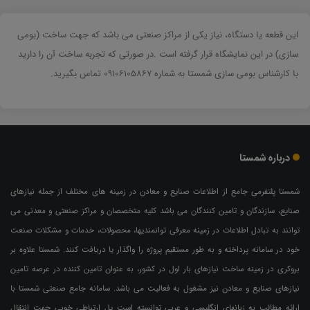
این قطعه یا دستگاه، نیاز یکی از مراکز صنعتی می باشد که جهت ساخت (بومی
سازی) در این نمایشگاه قرار گرفته است .در صورتی که تجربه ساخت آن را دارید
با کارشناس بومی سازی شمستا به شماره 09106105867 تماس بگیرید.
درباره شمستا
شمستا پلتفرمی جامع از اطلاعات صنایع و معادن در زمینه های مختلف از جمله نیازهای
صنایع، سازندگان و تامین کنندگان می باشد کلیه متخصصان و مراکز صنعتی و معدنی می
توانند به تبادل اطلاعات در زمینه معرفی توانمندیها، محصولات، خدمات و مشکلات صنعت
خود در سامانه پرداخته و به طور مستقیم پروژه را واگذار یا دریافت کنند. شمستا علاوه بر
بروکری در زمینه ساخت نیازهای بار اول در کشور، به عنوان تامین کننده در عرصه تامین
نیازهای صنایع و معادن نیز مشغول به فعالیت می باشد. سامانه جامع صنعتی شمستا با
ارائه مطالب به زبانهای انگلیسی و عربی توانسته است پل ارتباطی خوبی جهت انتقال