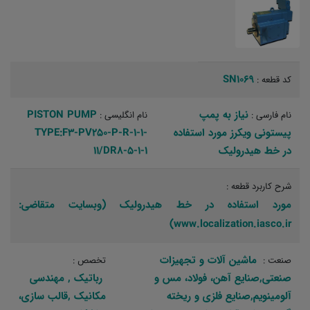
SN1069
کد قطعه :
نیاز به پمپ
PISTON PUMP
نام فارسی :
نام انگلیسی :
پیستونی ویکرز مورد استفاده
TYPE:F3-PV250-P-R-1-1-
در خط هیدرولیک
11/DR8-5-1-1
شرح کاربرد قطعه :
مورد استفاده در خط هیدرولیک (وبسایت متقاضی:
www.localization.iasco.ir)
ماشین آلات و تجهیزات
صنعت :
تخصص :
صنعتی,صنایع آهن، فولاد، مس و
رباتیک‏ , مهندسی
آلومینویم,صنایع فلزی و ریخته
مکانیک‏ ,قالب سازی،