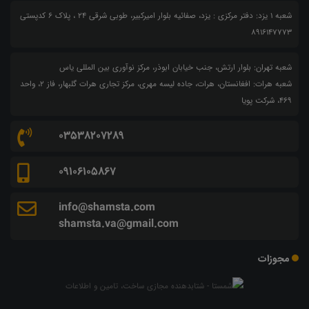
شعبه 1 یزد: دفتر مرکزی : یزد، صفائیه بلوار امیرکبیر، طوبی شرقی 24 ، پلاک 6 کدپستی
8916147773
شعبه تهران: بلوار ارتش، جنب خیابان ابوذر، مرکز نوآوری بین المللی یاس
شعبه هرات: افغانستان، هرات، جاده لیسه مهری، مرکز تجاری هرات گلبهار، فاز ۲، واحد
۴۶۹، شرکت پویا
03538207289
09106105867
info@shamsta.com
shamsta.va@gmail.com
مجوزات