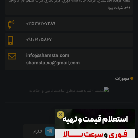
شعبه هرات: افغانستان، هرات، جاده لیسه مهری، مرکز تجاری هرات گلبهار، فاز ۲، واحد
۴۶۹، شرکت پویا
03538207289
09106105867
info@shamsta.com
shamsta.va@gmail.com
مجوزات
شبکه های اجتماعی
✕
اینستاگرام
لینکدین
تلگرام