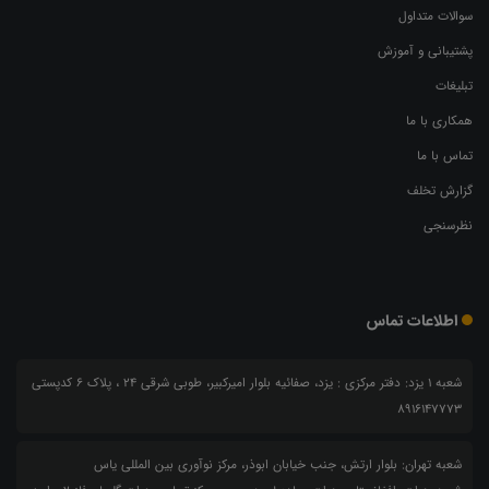
سوالات متداول
پشتیبانی و آموزش
تبلیغات
همکاری با ما
تماس با ما
گزارش تخلف
نظرسنجی
اطلاعات تماس
شعبه 1 یزد: دفتر مرکزی : یزد، صفائیه بلوار امیرکبیر، طوبی شرقی 24 ، پلاک 6 کدپستی
8916147773
شعبه تهران: بلوار ارتش، جنب خیابان ابوذر، مرکز نوآوری بین المللی یاس