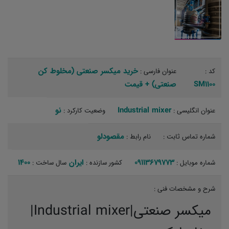
خرید میکسر صنعتی (مخلوط کن
کد :
عنوان فارسی :
SM1100
صنعتی) + قیمت
Industrial mixer
نو ‏
عنوان انگلیسی :
وضعیت کارکرد :
مقصودلو ‏
شماره تماس ثابت :
نام رابط :
09113679773
ایران
1400
شماره موبایل :
کشور سازنده :
سال ساخت :
شرح و مشخصات فنی :
میکسر صنعتی|Industrial mixer|