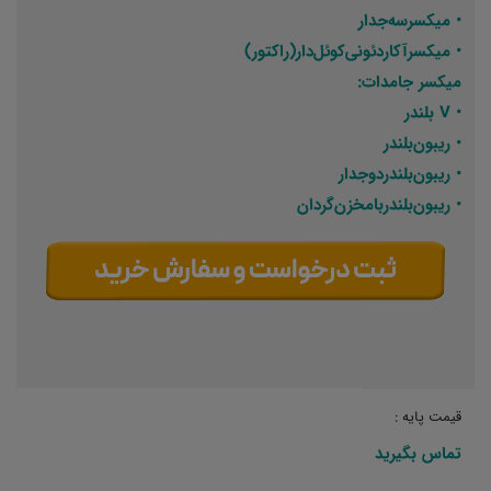
• میکسر‌سه‌جدار
• میکسر‌آکاردئونی‌کوئل‌دار‌(راکتور)
میکسر جامدات:
• V بلندر
• ریبون‌بلندر
• ریبون‌بلندر‌دو‌جدار
• ریبون‌بلندر‌با‌مخزن‌گردان
قیمت پایه :
تماس بگیرید