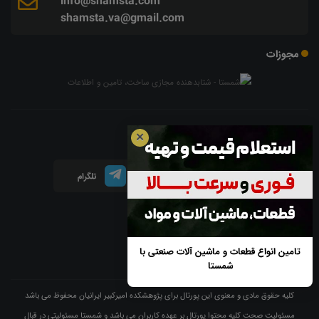
info@shamsta.com
shamsta.va@gmail.com
مجوزات
شبکه های اجتماعی
✕
اینستاگرام
لینکدین
تلگرام
آپارات
تامین انواع قطعات و ماشین آلات صنعتی با
شمستا
کلیه حقوق مادی و معنوی این پورتال برای پژوهشکده امیرکبیر ایرانیان محفوظ می باشد
مسئولیت صحت کلیه محتوا پورتال بر عهده کاربران می باشد و شمستا مسئولیتی در قبال