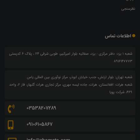
نظرسنجی
اطلاعات تماس
شعبه 1 یزد: دفتر مرکزی : یزد، صفائیه بلوار امیرکبیر، طوبی شرقی 24 ، پلاک 6 کدپستی
8916147773
شعبه تهران: بلوار ارتش، جنب خیابان ابوذر، مرکز نوآوری بین المللی یاس
شعبه هرات: افغانستان، هرات، جاده لیسه مهری، مرکز تجاری هرات گلبهار، فاز ۲، واحد
۴۶۹، شرکت پویا
03538207289
09106105867