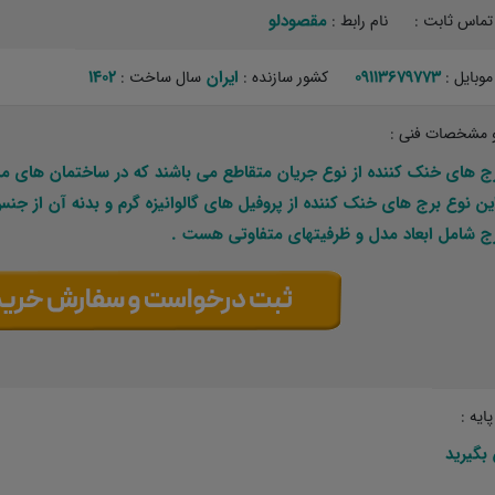
مقصودلو ‏
تماس ثابت :
نام رابط :
09113679773
ایران
1402
موبایل :
کشور سازنده :
سال ساخت :
 مشخصات فنی :
رج های خنک کننده از نوع جریان متقاطع می باشند که در ساختمان های مس
ین نوع برج های خنک کننده از پروفیل های گالوانیزه گرم و بدنه آن از جن
رج شامل ابعاد مدل و ظرفیتهای متفاوتی هست .
ایه :
بگیرید