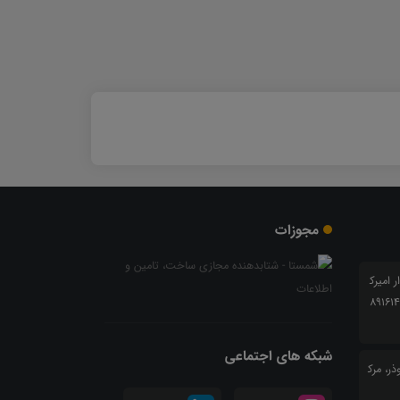
مجوزات
ار امیرک
بی شرقی 24 ، پلاک 6 کدپستی 8916147
شبکه های اجتماعی
ر، مرک