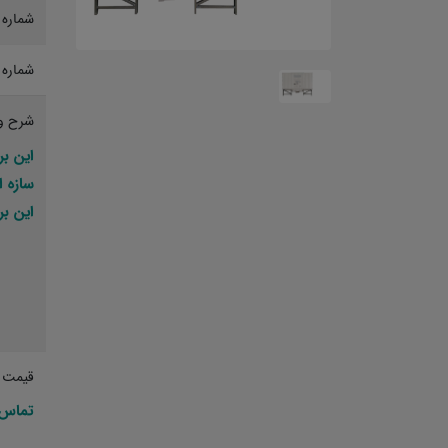
شماره 
شماره 
شرح و
این ب
سازه ا
این ب
قیمت پ
تماس 