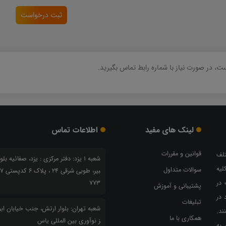
ثبت درخواست
، در صورت نیاز با شماره رابط تماس بگیرید.
لینک های مفید
اطلاعات تماس
قوانین و مقررات
تلف
شعبه 1 یزد: دفتر مرکزی : یزد، صفائیه بلو
لیه
سوالات متداول
بیر، طو
 در
773
پشتیبانی و آموزش
 در
تبلیغات
شعبه تهران: بلوار ارتش، جنب خیابان ابوذ
ند.
همکاری با ما
ز نوآوری بین المللی یاس
 به