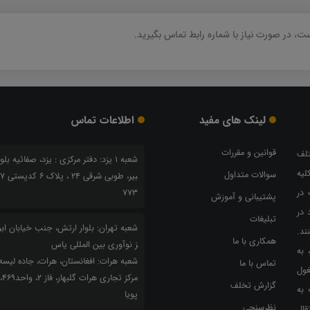
، در صورت نیاز با شماره رابط تماس بگیرید.
لینک های مفید
اطلاعات تماس
قوانین و مقررات
تلف
شعبه 1 یزد: دفتر مرکزی : یزد، صفائیه بلو
لیه
سوالات متداول
بیر، طو
 در
773
پشتیبانی و آموزش
 در
تبلیغات
شعبه تهران: بلوار ارتش، جنب خیابان ابوذ
ند.
همکاری با ما
ز نوآوری بین المللی یاس
 به
شعبه هرات: افغانستان، هرات، جاده لیسه
تماس با ما
غول
مرکز
گزارش تخلف
 به
پویا
نظرسنجی
قال