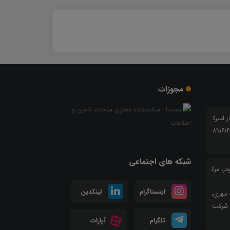
مجوزات
ار امیرک
بی شرقی 24 ، پلاک 6 کدپستی 8916147
شبکه های اجتماعی
ر، مرک
اینستاگرام
لینکدین
 مهری،
 تجاری هرات گلبهار، فاز ۲، واحد۴۶۹، شرکت
تلگرام
آپارات