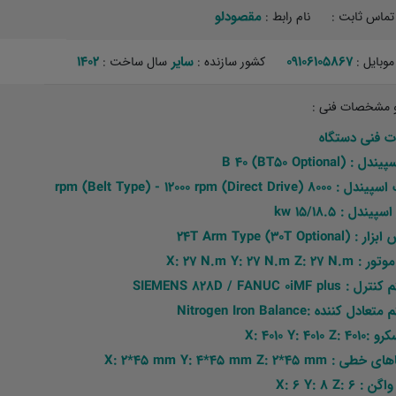
مقصودلو ‏
تماس ثابت :
نام رابط :
09106105867
سایر
1402
موبایل :
کشور سازنده :
سال ساخت :
 مشخصات فنی :
ت فنی دستگاه
 B 40 (BT50 Optional)
rpm (Belt Type) - 12000 rpm (Direct Drive)
یندل : 15/18.5 kw
24T Arm Type (30T Optio)
X: 27 N.m Y: 27 N.m Z: 2
SIEMENS 828D / FANUC 0iMF pl
ل کننده :Nitrogen Iron Balance
X: 4010 Y: 4010 Z
 X: 2*45 mm Y: 4*45 mm Z: 2*45 mm
 X: 6 Y: 8 Z: 6