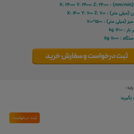
mm/min) 
ی متر) : X: 1400 Y: 700 Z: 700
یز (میلی متر) : 1500*700
 : 1200 kg
ه : 11000 kg
ایه :
بگیرید
ثبت درخواست