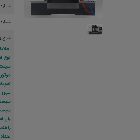
شماره 
شماره 
شرح و
اطلاعا
نوع اسپیندل :
سرعت اسپیندل : 8000 
موتور اسپ
تعویض ابزار : nal
سروو موتور : 7 N.m
سیستم کنترل : us
سیستم متعاد
بال اسکرو :: 4010
راهنماهای خطی :
تعداد واگن :