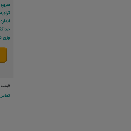
سریع (: X: 24000 Y: 24000 Z: 24000
تراورس (میل
اندازه م
حداکثر بار
وزن دستگا
قیمت پ
تماس 