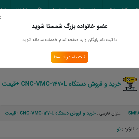
تامین کننده صنعتی
مشاور صنعتی
تعرفه ها
بلاگ
تبلیغات
تماس
×
عضو خانواده بزرگ شمستا شوید
 اطلاعات
با ثبت نام رایگان وارد صفحه تمام خدمات سامانه شوید
خرید و فروش دستگاه CNC-VMC-1470L +قیمت
ثبت نام در شمستا
خرید و فروش دستگاه CNC-VMC-1470L +قیمت
SM11
خرید و فروش دستگاه CNC-VMC-1470L +قیمت
عنوان فارسی :
نو ‏
کارکرد :