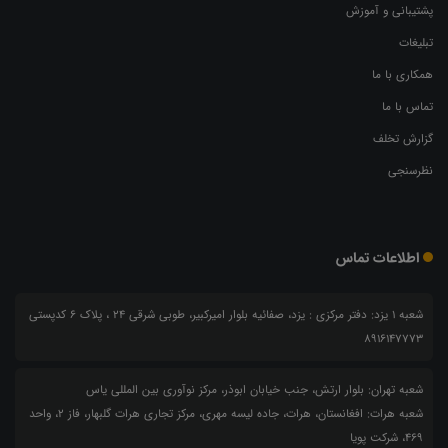
پشتیبانی و آموزش
تبلیغات
همکاری با ما
تماس با ما
گزارش تخلف
نظرسنجی
اطلاعات تماس
شعبه 1 یزد: دفتر مرکزی : یزد، صفائیه بلوار امیرکبیر، طوبی شرقی 24 ، پلاک 6 کدپستی
8916147773
شعبه تهران: بلوار ارتش، جنب خیابان ابوذر، مرکز نوآوری بین المللی یاس
شعبه هرات: افغانستان، هرات، جاده لیسه مهری، مرکز تجاری هرات گلبهار، فاز ۲، واحد
۴۶۹، شرکت پویا