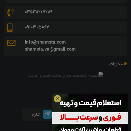
03538207289
09106105867
info@shamsta.com
shamsta.va@gmail.com
مجوزات
شبکه های اجتماعی
✕
اینستاگرام
لینکدین
تلگرام
آپارات