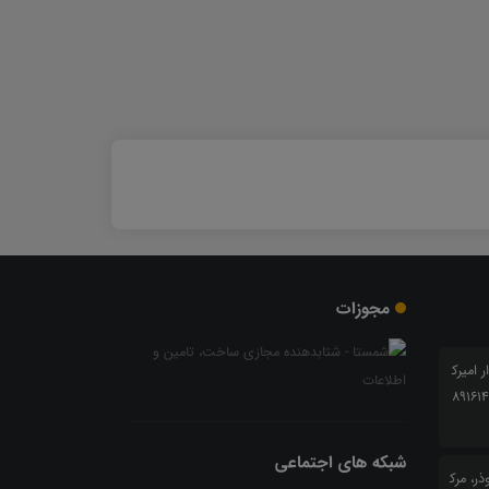
مجوزات
ار امیرک
بی شرقی 24 ، پلاک 6 کدپستی 8916147
شبکه های اجتماعی
ر، مرک