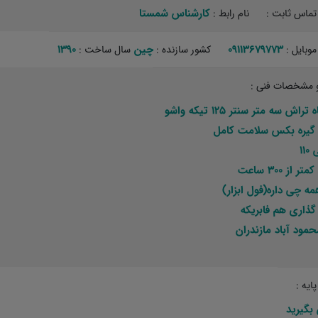
کارشناس شمستا‏
تماس ثابت :
نام رابط :
09113679773
چین
1390
موبایل :
کشور سازنده :
سال ساخت :
 مشخصات فنی :
راش سه متر سنتر 125 تیکه واشو
 گیره بکس سلامت کامل
11
ر از 300 ساعت
همه چی داره(فول ابزار)
گذاری هم فابریکه
مود آباد مازندران
ایه :
بگیرید