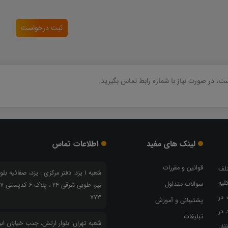
ثبت درخواست
، در صورت نیاز با شماره رابط تماس بگیرید.
لینک های مفید
اطلاعات تماس
قوانین و مقررات
تلف
شعبه 1 یزد: دفتر مرکزی : یزد، صفائیه بلو
لیه
سوالات متداول
بیر، طو
 در
773
پشتیبانی و آموزش
 در
تبلیغات
شعبه تهران: بلوار ارتش، جنب خیابان ابوذ
ند.