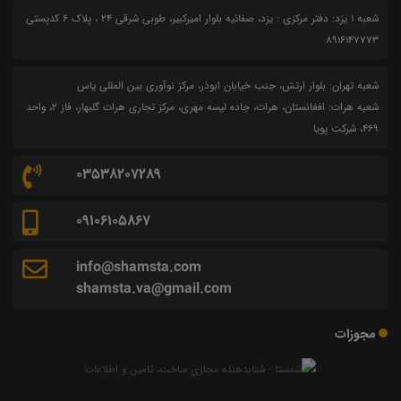
شعبه 1 یزد: دفتر مرکزی : یزد، صفائیه بلوار امیرکبیر، طوبی شرقی 24 ، پلاک 6 کدپستی
8916147773
شعبه تهران: بلوار ارتش، جنب خیابان ابوذر، مرکز نوآوری بین المللی یاس
شعبه هرات: افغانستان، هرات، جاده لیسه مهری، مرکز تجاری هرات گلبهار، فاز ۲، واحد
۴۶۹، شرکت پویا
03538207289
09106105867
info@shamsta.com
shamsta.va@gmail.com
مجوزات