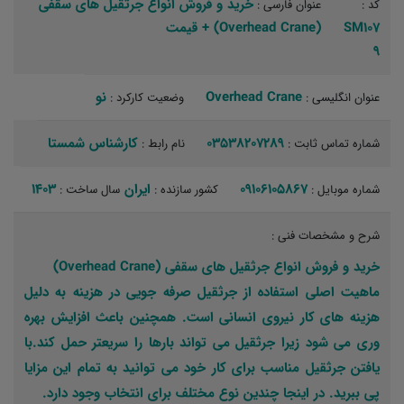
خرید و فروش انواع جرثقیل های سقفی
کد :
عنوان فارسی :
SM107
(Overhead Crane) + قیمت
9
Overhead Crane
نو‏
عنوان انگلیسی :
وضعیت کارکرد :
03538207289
کارشناس شمستا‏
شماره تماس ثابت :
نام رابط :
09106105867
ایران
1403
شماره موبایل :
کشور سازنده :
سال ساخت :
شرح و مشخصات فنی :
خرید و فروش انواع جرثقیل های سقفی (Overhead Crane)
ماهیت اصلی استفاده از جرثقیل صرفه جویی در هزینه به دلیل
هزینه های کار نیروی انسانی است. همچنین باعث افزایش بهره
وری می شود زیرا جرثقیل می تواند بارها را سریعتر حمل کند.با
یافتن جرثقیل مناسب برای کار خود می توانید به تمام این مزایا
پی ببرید. در اینجا چندین نوع مختلف برای انتخاب وجود دارد.