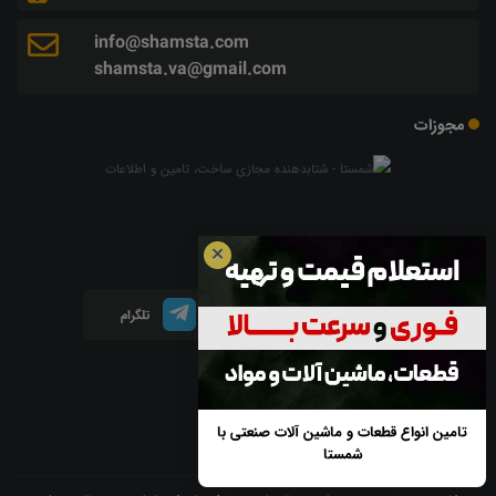
info@shamsta.com
shamsta.va@gmail.com
مجوزات
شبکه های اجتماعی
✕
اینستاگرام
لینکدین
تلگرام
آپارات
تامین انواع قطعات و ماشین آلات صنعتی با
شمستا