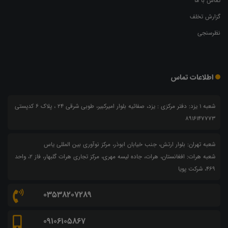
تماس با ما
گزارش تخلف
نظرسنجی
اطلاعات تماس
شعبه 1 یزد: دفتر مرکزی : یزد، صفائیه بلوار امیرکبیر، طوبی شرقی 24 ، پلاک 6 کدپستی
8916147773
شعبه تهران: بلوار ارتش، جنب خیابان ابوذر، مرکز نوآوری بین المللی یاس
شعبه هرات: افغانستان، هرات، جاده لیسه مهری، مرکز تجاری هرات گلبهار، فاز ۲، واحد
۴۶۹، شرکت پویا
03538207289
09106105867