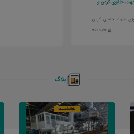
جهت حلقوی کردن و
وژن جهت حلقوی کردن
ستا
1404/01/16
بلاگ