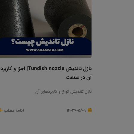
نازل تاندیش Tundish nozzle| اجزا و کاربرد
آن در صنعت
نازل تاندیش انواع و کاربردهای آن
1403/05/09
ادامه مطلب