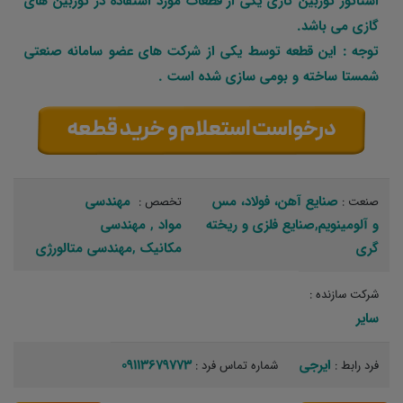
استاتور توربین گازی یکی از قطعات مورد استفاده در توربین های
گازی می باشد.
توجه : این قطعه توسط یکی از شرکت های عضو سامانه صنعتی
شمستا ساخته و بومی سازی شده است .
صنایع آهن، فولاد، مس
مهندسی
صنعت :
تخصص :
و آلومینویم,صنایع فلزی و ریخته
مواد‏ , مهندسی
گری
مکانیک‏ ,مهندسی متالورژی‏
شرکت سازنده :
سایر
ایرجی
09113679773
فرد رابط :
شماره تماس فرد :