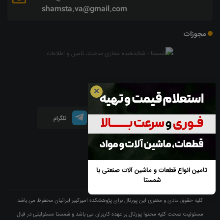
shamsta.va@gmail.com
مجوزات
شبکه های اجتماعی
✕
اینستاگرام
لینکدین
تلگرام
آپارات
تامین انواع قطعات و ماشین آلات صنعتی با
شمستا
کلیه حقوق مادی و معنوی این پورتال برای پژوهشکده امیرکبیر ایرانیان محفوظ می باشد
مسئولیت صحت کلیه محتوا پورتال بر عهده کاربران می باشد و شمستا مسئولیتی در قبال