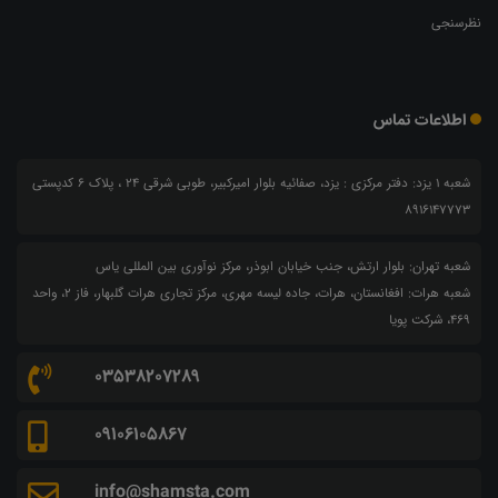
نظرسنجی
اطلاعات تماس
شعبه 1 یزد: دفتر مرکزی : یزد، صفائیه بلوار امیرکبیر، طوبی شرقی 24 ، پلاک 6 کدپستی
8916147773
شعبه تهران: بلوار ارتش، جنب خیابان ابوذر، مرکز نوآوری بین المللی یاس
شعبه هرات: افغانستان، هرات، جاده لیسه مهری، مرکز تجاری هرات گلبهار، فاز ۲، واحد
۴۶۹، شرکت پویا
03538207289
09106105867
info@shamsta.com