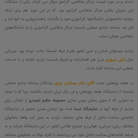
آمدند و در مورد لیست مراکز متقاضی کارآموز سوال می کردند یکی از مشکلات
این عزیزان یافتن مراکز متفاضی کارآموز بود. که در این مورد هم برای اینکه
بتوانند دانشجویان دانشگاهها کارآموزی خود را بگذارنند راهنماییهایی به آنها شد و
قرار شد سامانه جامع صنعتی شمستا مراکز متقاضی کارآموزی را به دانشگاههای
متقاضی معرفی نماید.
بازدید مسئولان استان و حتی کشور هم از غرفه شمستا جالب توجه بود. عزیزانی
مثل
آرش سروری
عزیز هم افتخارداده و ازغرفه شمستا بازدید داشته و با خدمات
صنعتی این سامانه آشنا شدند.
در هفته پژوهش جناب
آقای دکتر مسلمان یزدی
بنیانگذار سامانه جامع صنعتی
شمستا از نمایشگاه هفته پژوهش و فن بازار ایران بازدید داشتنند چرا که با توجه
به دعوتی که از سوی بخش بومی سازی
مجموعه عظیم ایمیدرو
از ایشان برای
بازدید از غرفه آنها در
نمایشگاه تستا
شده بود ایشان ضمن حضور در نمایشگاه
تقاضای ساخت داخل از غرفه های مختلف بازدید به عمل آمد واقعا بخشهای
مختلف ریلی، دریایی، هوایی و صنایع نظامی کشور در این نمایشگاه شرکت و به
عرضه تقاضاهای ساخت داخل خود می پرداختند تا افراد توانا در بخشهای مختلف