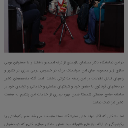
در این نمایشگاه دکتر مسلمان بازدیدی از غرفه ایمیدرو داشتند و با مسئولان بومی
سازی زیر مجموعه های این هولدینک بزرگ در خصوص بومی سازی در کشور و
راههای تبادل اطلاعات در این زمینه مذاکراتی داشتند. امید آنکه متخصصان کشور
در بخشهای گوناگون با حضور خود و شرکتهای صنعتی و خدماتی و تولیدی خود در
سامانه جامع صنعتی شمستا ضمن بهره برداری از خدمات این پلتفرم به صنعت
کشور نیز کمک نمایند.
اما مشکلی که اکثر غرفه های نمایشگاه تستا ملاحظه می شد عدم یکنواختی یا
یکپارچگی در ارائه نیازهای فناورانه بود همان مشکل موازی کاری که دربخشهای