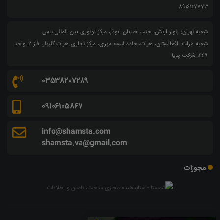
8916147773
شعبه تهران: بلوار ارتش، جنب خیابان ابوذر، مرکز نوآوری بین المللی یاس
شعبه هرات: افغانستان، هرات، جاده لیسه مهری، مرکز تجاری هرات گلبهار، فاز ۲، واحد
۴۶۹، شرکت پویا
03538207289
09106105867
info@shamsta.com
shamsta.va@gmail.com
مجوزات