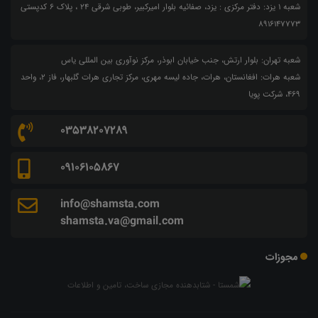
شعبه 1 یزد: دفتر مرکزی : یزد، صفائیه بلوار امیرکبیر، طوبی شرقی 24 ، پلاک 6 کدپستی
8916147773
شعبه تهران: بلوار ارتش، جنب خیابان ابوذر، مرکز نوآوری بین المللی یاس
شعبه هرات: افغانستان، هرات، جاده لیسه مهری، مرکز تجاری هرات گلبهار، فاز ۲، واحد
۴۶۹، شرکت پویا
03538207289
09106105867
info@shamsta.com
shamsta.va@gmail.com
مجوزات