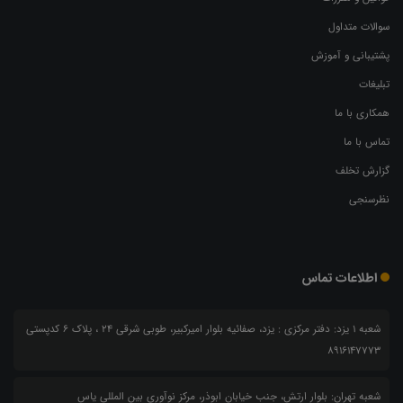
سوالات متداول
پشتیبانی و آموزش
تبلیغات
همکاری با ما
تماس با ما
گزارش تخلف
نظرسنجی
اطلاعات تماس
شعبه 1 یزد: دفتر مرکزی : یزد، صفائیه بلوار امیرکبیر، طوبی شرقی 24 ، پلاک 6 کدپستی
8916147773
شعبه تهران: بلوار ارتش، جنب خیابان ابوذر، مرکز نوآوری بین المللی یاس