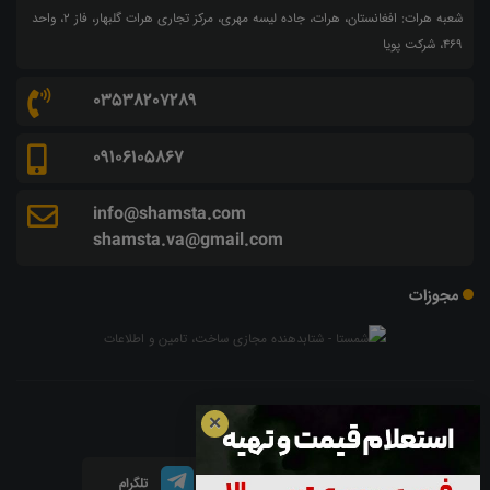
شعبه هرات: افغانستان، هرات، جاده لیسه مهری، مرکز تجاری هرات گلبهار، فاز ۲، واحد
۴۶۹، شرکت پویا
03538207289
09106105867
info@shamsta.com
shamsta.va@gmail.com
مجوزات
شبکه های اجتماعی
✕
اینستاگرام
لینکدین
تلگرام