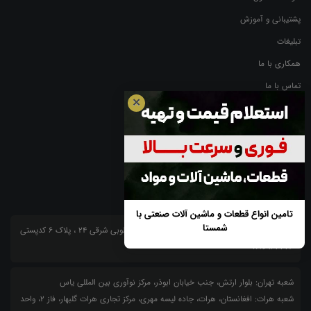
پشتیبانی و آموزش
تبلیغات
همکاری با ما
تماس با ما
✕
گزارش تخلف
نظرسنجی
اطلاعات تماس
تامین انواع قطعات و ماشین آلات صنعتی با
شمستا
شعبه 1 یزد: دفتر مرکزی : یزد، صفائیه بلوار امیرکبیر، طوبی شرقی 24 ، پلاک 6 کدپستی
8916147773
شعبه تهران: بلوار ارتش، جنب خیابان ابوذر، مرکز نوآوری بین المللی یاس
شعبه هرات: افغانستان، هرات، جاده لیسه مهری، مرکز تجاری هرات گلبهار، فاز ۲، واحد